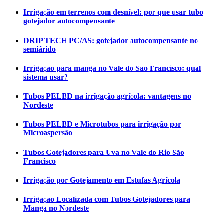
Irrigação em terrenos com desnível: por que usar tubo
gotejador autocompensante
DRIP TECH PC/AS: gotejador autocompensante no
semiárido
Irrigação para manga no Vale do São Francisco: qual
sistema usar?
Tubos PELBD na irrigação agrícola: vantagens no
Nordeste
Tubos PELBD e Microtubos para irrigação por
Microaspersão
Tubos Gotejadores para Uva no Vale do Rio São
Francisco
Irrigação por Gotejamento em Estufas Agrícola
Irrigação Localizada com Tubos Gotejadores para
Manga no Nordeste