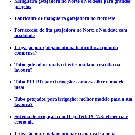
Mangueira gotejadora no Norte e Nordeste para grandes
projetos
Fabricante de mangueira gotejadora no Nordeste
Fornecedor de fita gotejadora no Norte e Nordeste com
qualidade
Irrigação por gotejamento na fruticultura: quando
compensa?
Tubo gotejador: quais critérios mudam a escolha na
lavoura?
Tubo PELBD para irrigação: como escolher o modelo
ideal
Tubo gotejador para irrigação: melhor modelo para a sua
lavoura?
Sistema de irrigação com Drip-Tech PC/AS: eficiência e
economia
Irrigação por gotejamento para cana: vale a pena