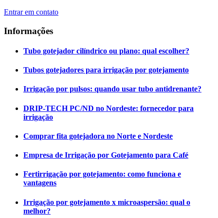
Entrar em contato
Informações
Tubo gotejador cilíndrico ou plano: qual escolher?
Tubos gotejadores para irrigação por gotejamento
Irrigação por pulsos: quando usar tubo antidrenante?
DRIP-TECH PC/ND no Nordeste: fornecedor para
irrigação
Comprar fita gotejadora no Norte e Nordeste
Empresa de Irrigação por Gotejamento para Café
Fertirrigação por gotejamento: como funciona e
vantagens
Irrigação por gotejamento x microaspersão: qual o
melhor?