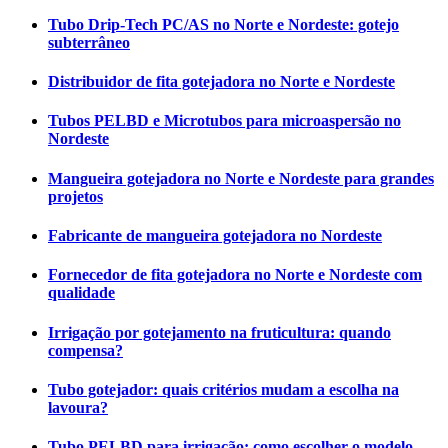
Tubo Drip-Tech PC/AS no Norte e Nordeste: gotejo
subterrâneo
Distribuidor de fita gotejadora no Norte e Nordeste
Tubos PELBD e Microtubos para microaspersão no
Nordeste
Mangueira gotejadora no Norte e Nordeste para grandes
projetos
Fabricante de mangueira gotejadora no Nordeste
Fornecedor de fita gotejadora no Norte e Nordeste com
qualidade
Irrigação por gotejamento na fruticultura: quando
compensa?
Tubo gotejador: quais critérios mudam a escolha na
lavoura?
Tubo PELBD para irrigação: como escolher o modelo